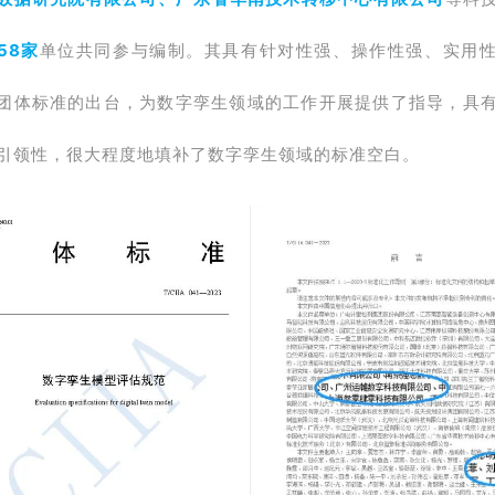
58家
单位共同参与编制。其具有针对性强、操作性强、实用
团体标准的出台，为数字孪生领域的工作开展提供了指导，具
引领性，很大程度地填补了数字孪生领域的标准空白。