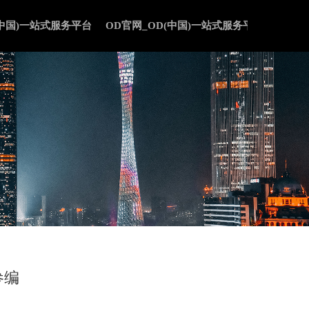
(中国)一站式服务平台
OD官网_OD(中国)一站式服务平台
企
参编