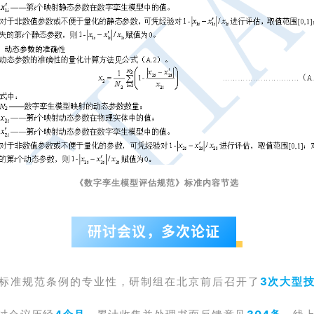
《数字孪生模型评估规范》标准内容节选
研讨会议，多次论证
标准规范条例的专业性，研制组在北京前后召开了
3次
大型
收集并处理书面反馈意见
，线