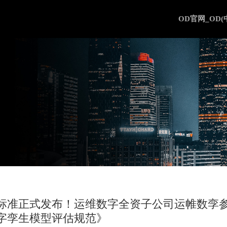
OD官网_OD
标准正式发布！运维数字全资子公司运帷数孪
字孪生模型评估规范》