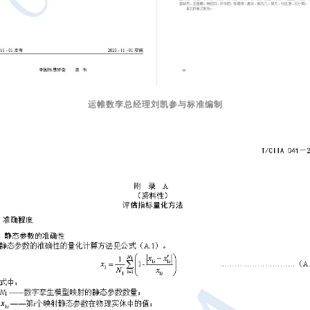
运帷数孪总经理刘凯参与标准编制