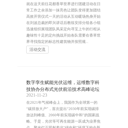
就在这天前往花都香草世界进行团建活动在日
常工作之余添加一抹亮色让团队变得更加团结
高效开营仪式一天的活动从互动暖场热身开始
在刘波总裁的即兴讲话后教练安排分组各小组
迅速组织展现团队风采定向寻宝上午的行程从
趣味性十足的定向挑战开始各队需要在香草世
界寻找指定的标志性建筑物并按照规...
活动交流
数字孪生赋能光伏运维，运维数字科
技协办分布式光伏前沿技术高峰论坛
2021-11-23
在2021年气候峰会上，我国作为全球第一的
“碳排放大户”，首次提出“2030年前实现碳排
放达到峰值、2060年前实现碳中和”的国家战
略。于是，光伏等可再生能源一跃成为业界焦
点，聚光灯正照射着这“碳中和”环境下的全新