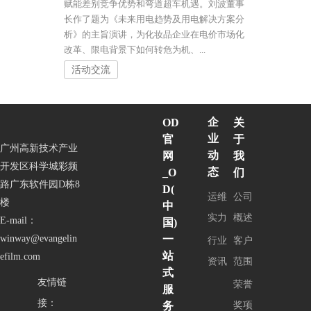
赋能差别竞争优势和弯道超车机遇。刘波董事
长作了题为《未来用电趋势及用电解决方案分
析》的主旨演讲，为化妆品企业在电价市场化
改革、限电背景下如何转危为机、...
活动交流
企
OD
关
业
官
于
广州高新技术产业
动
网
我
开发区科学城彩频
态
_O
们
路广东软件园D栋8
D(
运维
公司
楼
中
实力
概述
E-mail：
国)
一
winway@evangelin
客户
行业
站
efilm.com
范围
资讯
式
友情链
荣誉
服
接：
务
奖项