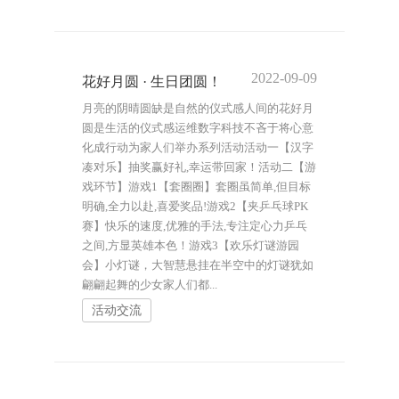
2022-09-09
花好月圆 · 生日团圆！
月亮的阴晴圆缺是自然的仪式感人间的花好月
圆是生活的仪式感运维数字科技不吝于将心意
化成行动为家人们举办系列活动活动一【汉字
凑对乐】抽奖赢好礼,幸运带回家！活动二【游
戏环节】游戏1【套圈圈】套圈虽简单,但目标
明确,全力以赴,喜爱奖品!游戏2【夹乒乓球PK
赛】快乐的速度,优雅的手法,专注定心力乒乓
之间,方显英雄本色！游戏3【欢乐灯谜游园
会】小灯谜，大智慧悬挂在半空中的灯谜犹如
翩翩起舞的少女家人们都...
活动交流