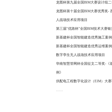
龙图杯第九届全国BIM大赛设计组二等
龙图杯第十届全国BIM大赛优秀奖-
人战场技术应用项目

第三届“优路杯”全国BIM技术大赛银奖
新基建杯全国智能建造优秀施工案例赛二
新基建杯全国智能建造优秀运维案例赛
数字孪生无人战场技术应用项目

华南智慧管网杯全国征文二等奖-《
例》

……