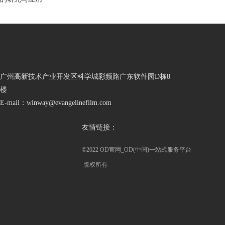
广州高新技术产业开发区科学城彩频路广东软件园D栋8
楼
E-mail：winway@evangelinefilm.com
友情链接：
©2022 OD官网_OD(中国)一站式服务平台

 版权所有