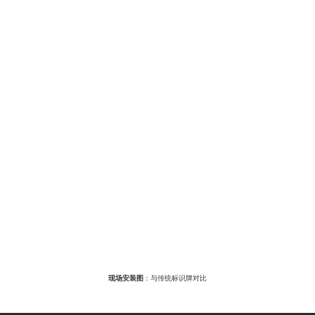
现场安装图
：与传统标识牌对比