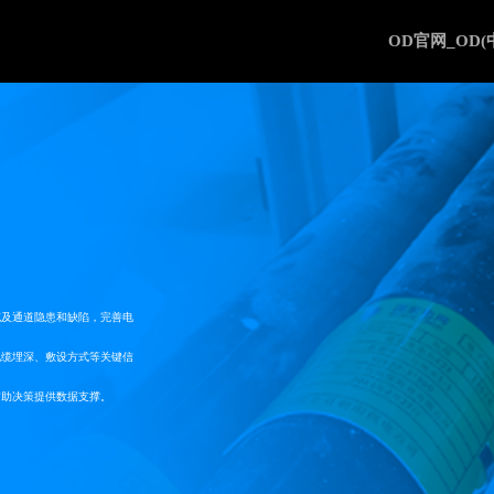
OD官网_OD
缆及通道隐患和缺陷，完善电
电缆埋深、敷设方式等关键信