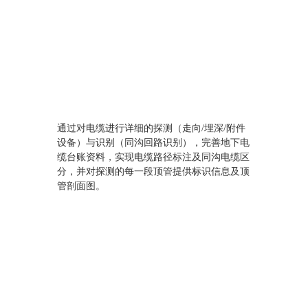
量仪器设备，
地下管线敷设后覆土
前，开展管线点的平面
坐标及高程精
位置和高程测量，以及
管线附属物（检修井、
度可达厘米级 !
阀门、流量箱等）的平
面坐标、高程、管径及
断面尺寸调查，根据管
通过对电缆进行详细的探测（走向/埋深/附件
设备）与识别（同沟回路识别），完善地下电
线规划设计的相关要求
缆台账资料，实现电缆路径标注及同沟电缆区
及规划条件进行竣工验
分，并对探测的每一段顶管提供标识信息及顶
管剖面图。
收测量。将竣工验收测
量的数据成果提交管线
数据主管部门进行数据
汇交备案，并形成综合
管线成果图。