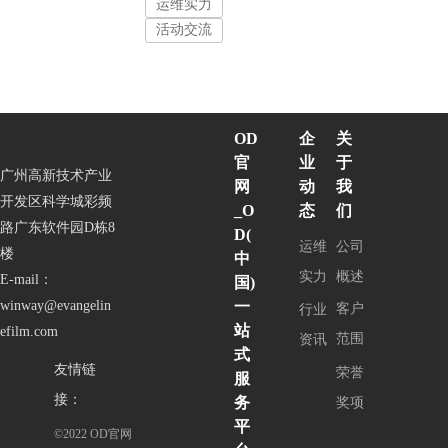
运维实力
活动交流
企
OD
关
业
官
于
广州高新技术产业
动
网
我
开发区科学城彩频
态
_O
们
路广东软件园D栋8
D(
运维
公司
楼
中
实力
概述
E-mail：
国)
一
winway@evangelin
客户
行业
站
efilm.com
范围
资讯
式
友情链
荣誉
服
接：
务
奖项
平
©2022 OD官网