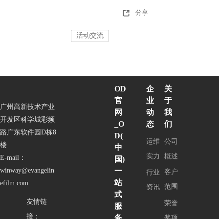
分享
活动交流
企
OD
关
业
官
于
广州高新技术产业
动
网
我
开发区科学城彩频
态
_O
们
路广东软件园D栋8
D(
运维
公司
楼
中
实力
概述
E-mail：
国)
一
winway@evangelin
客户
行业
站
efilm.com
范围
资讯
式
友情链
荣誉
服
接：
务
奖项