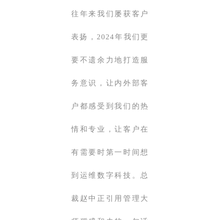
往年来我们屡获客户
表扬，2024年我们更
要不遗余力地打造服
务意识，让内外部客
户都感受到我们的热
情和专业，让客户在
有需要时第一时间想
到运维数字科技。总
裁赵中正引用管理大