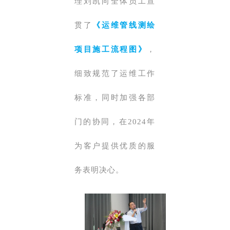
理刘凯向全体员工宣
《运维管线测绘
贯了
项目施工流程图》
，
细致规范了运维工作
标准，同时加强各部
门的协同，在2024年
为客户提供优质的服
务表明决心。