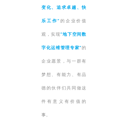
变化、追求
卓越、快
乐工作”
的企业价值
“地下空间数
观，实现
字化运维管理专家”
的
企业愿景，与一群有
梦想、有能力、有品
德的伙伴们共同做这
件有意义有价值的
事。