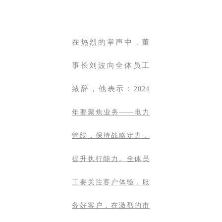
在热烈的掌声中，董
事长刘波向全体员工
致辞，他表示：
2024
年要聚焦业务——电力
管线，保持战略定力，
提升执行能力。全体
员
工要关注客户体验，服
务好客户，在激烈的市